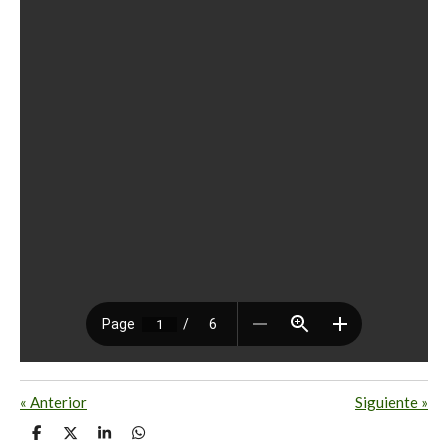
«
Anterior
Siguiente
»
C
C
C
C