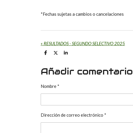
*Fechas sujetas a cambios o cancelaciones
«
RESULTADOS - SEGUNDO SELECTIVO 2025
C
C
C
o
o
o
m
m
m
p
p
p
Añadir comentario
a
a
a
r
r
r
t
t
t
i
i
i
Nombre *
r
r
r
Dirección de correo electrónico *